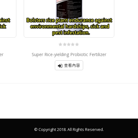
0
er
Super Rice-yielding Probiotic Fertilizer
out
of
5
查看內容
© Copyright 2018. All Rights Reserved.