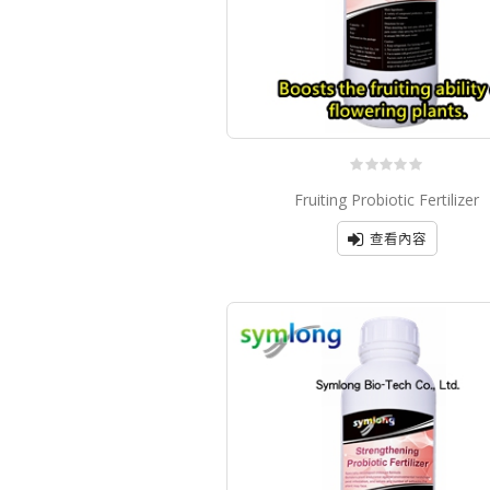
0
Fruiting Probiotic Fertilizer
out
of
5
查看內容