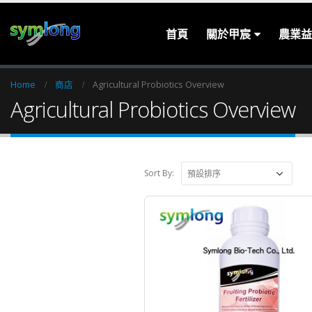
首頁
關於甲宸
農業益
Home
商店
Agricultural Probiotics Overview
Agricultural Probiotics Overview
Sort By: