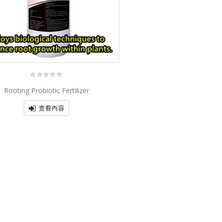
0
Rooting Probiotic Fertilizer
out
of
5
查看內容