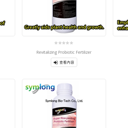
0
Revitalizing Probiotic Fertilizer
out
of
5
查看內容