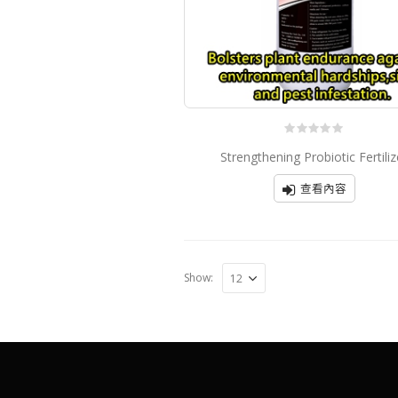
0
Strengthening Probiotic Fertiliz
out
of
5
查看內容
Show: