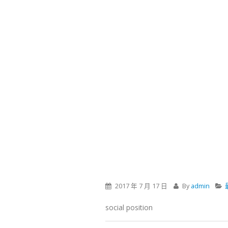
2017 年 7 月 17 日
By
admin
social position