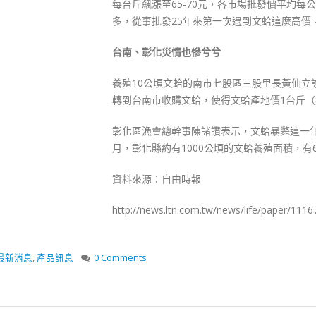
每台斤飆漲至65-70元，各市場批發價平均每
多，從事批發25年來第一次遇到文蛤這麼高價
台南、彰化災情也慘兮兮
養殖10公頃文蛤的南市七股區三股里長黃仙立
轉到台南市收購文蛤，使得文蛤產地價1台斤（約3
彰化區漁會總幹事陳諸讚表示，文蛤暴斃這一年
月，彰化縣約有1000公頃的文蛤養殖面積，有
資料來源：自由時報
http://news.ltn.com.tw/news/life/paper/1116
最新消息
,
產品訊息
0 Comments