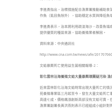
李進勇指出，治標措施配合漁業署推動補助食
作魚（虱目魚除外），協助穩定水質與降低魚
李進勇表示，治本將利用疏浚海沙，改善魚塭
提供優質的種苗來源，協助養殖業者解困。
資料來源：中央通訊社
http://www.cna.com.tw/news/afe/201707060
文蛤暴斃死亡使用益生菌相關報導-2：
彰化雲林沿海養殖文蛤大量暴斃環團疑污染 漁
近來雲林彰化沿海文蛤時常出現大量死亡的情
苑養殖專業區三月起至今，發生大量文蛤死亡
高達七成，價格飆漲創新高卻沒有文蛤可賣，
漁業署副署長黃洪燕則表示已經組成小組針對