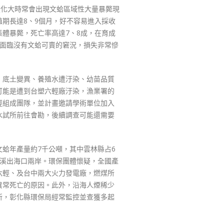
變化大時常會出現文蛤區域性大量暴斃現
期長達8、9個月，好不容易進入採收
體暴斃，死亡率高達7、8成，在育成
卻面臨沒有文蛤可賣的窘況，損失非常慘
、底土變異、養殖水遭汙染、幼苗品質
可能是遭到台塑六輕廠汙染，漁業署的
經組成團隊，並計畫邀請學術單位加入
水試所前往會勘，後續調查可能還需要
蛤年產量約7千公噸，其中雲林縣占6
水溪出海口兩岸。環保團體懷疑，全國產
六輕、及台中兩大火力發電廠，燃煤所
異常死亡的原因。此外，沿海人煙稀少
所，彰化縣環保局經常監控並查獲多起