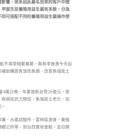
情影響，很多因此慕名而來的客戶中間
，甲宸生技養殖用益生菌有多款，分為
不同可搭配不同的養殖用益生菌操作使
文蛤不尋常頻繁暴斃，縣長李進勇今天前
央補助購買食藻性魚類、改善魚塭底土
量4萬公噸，年產值新台幣26億元，居
，疾病抵抗力降低，魚塭底土老化，加
加。
業署、水產試驗所、雲林區漁會、養殖
湖鄉公所等，到台西實地會勘，並召開