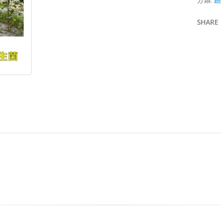
of
5
SHARE