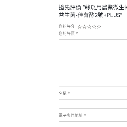
搶先評價 “絲瓜用農業微生
益生菌-佳有酵2號+PLUS”
您的評分
您的評價
*
名稱
*
電子郵件地址
*