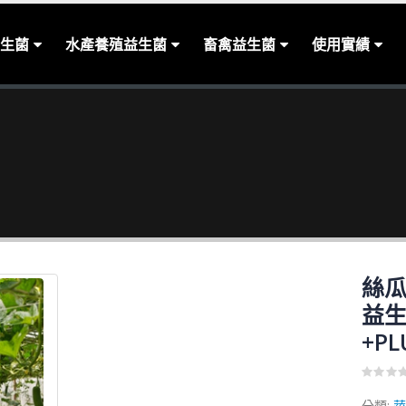
生菌
水產養殖益生菌
畜禽益生菌
使用實績
絲
益生
+PL
0
out
分類:
蔬