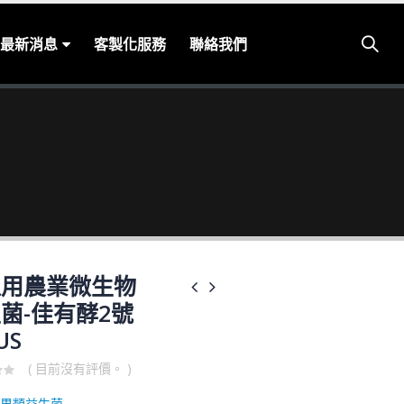
最新消息
客製化服務
聯絡我們
瓜用農業微生物
菌-佳有酵2號
US
( 目前沒有評價。 )
果類益生菌