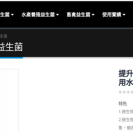
生菌
水產養殖益生菌
畜禽益生菌
使用實績
生菌
益生菌
提
用
0
out
特色
of
5
1.微
2.微
隻、蝦