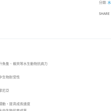
分類:
水
SHARE
提升魚隻、蝦貝等水生動物抗病力
中生物耐受性
摩尼亞
道蠕動，提高成長速度
等水中生物的育成率