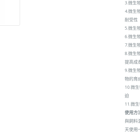
3.微
4.微
耐受性
5.微
6.微
7.微
8.微
提高成
9.微
物的育
10.
迫
11.
使用方
與飼料混
天使用