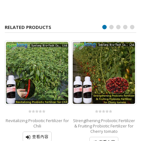
RELATED PRODUCTS
0
0
r
Revitalizing Probiotic Fertilizer for
Strengthening Probiotic Fertilizer
R
out
out
of
of
Chili
& Fruiting Probiotic Fertilizer for
5
5
Cherry tomato
查看內容