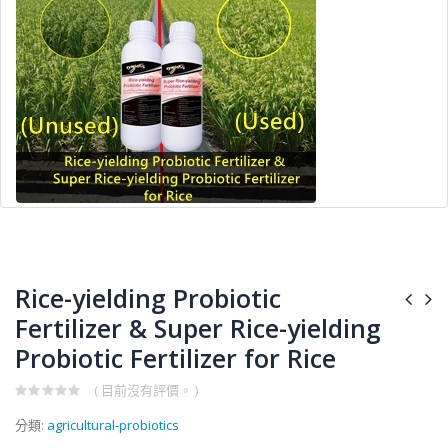
Rice-yielding Probiotic
Fertilizer & Super Rice-yielding
Probiotic Fertilizer for Rice
( 目前沒有評價。 )
0
分類:
agricultural-probiotics
out
of