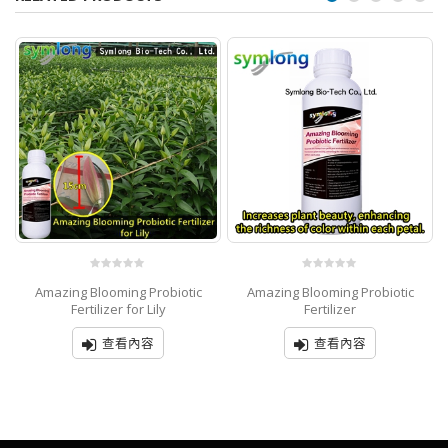
0
0
Amazing Blooming Probiotic
Amazing Blooming Probiotic
out
out
of
of
Fertilizer for Lily
Fertilizer
5
5
查看內容
查看內容