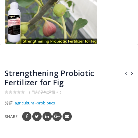
Strengthening Probiotic
Fertilizer for Fig
( 目前沒有評價。 )
0
分類:
agricultural-probiotics
out
of
5
SHARE