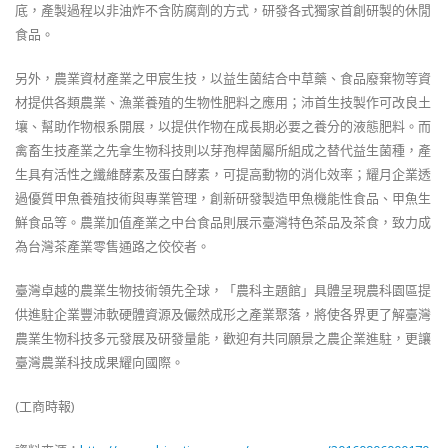
底，產製過程以非油炸不含防腐劑的方式，研發各式獨家首創研製的休閒
食品。
另外，農業資材產業之甲宸生技，以益生菌結合中草藥、食品廢棄物等資
材提供各類農業、漁業養殖的生物性肥料之應用；沛首生技製作可改良土
壤、幫助作物根系開展，以提供作物在成長期必要之養分的液態肥料。而
禽畜生技產業之先拿生物科技則以芽孢桿菌屬所組成之替代益生菌種，產
生具有活性之纖維酵素及蛋白酵素，可提高動物的消化效率；耀月企業透
過優質甲魚養殖技術與專業管理，創新研發製造甲魚機能性食品、甲魚生
鮮食品等。農業加值產業之中台食品則展示臺灣特色茶品及茶食，致力成
為台灣茶產業零售通路之佼佼者。
臺灣卓越的農業生物技術領先全球，「農科主題館」具體呈現農科園區提
供進駐企業豐沛軟硬體資源及儼然成形之產業聚落，將使各界更了解臺灣
農業生物科技多元發展及研發量能，歡迎有共同願景之農企業進駐，更讓
臺灣農業科技成果耀向國際。
(工商時報)