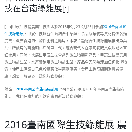
技在台南綠能展[:]
[:zh]甲宸生技隨農業生技園區於2016年9月23-9月26日參加
2016台南國際
生技綠能展
，甲宸生技以益生菌結合中草藥、食品廢棄物等資材提供各類
農業、漁業養殖的生物性肥料之應用，本次主題配合生技綠能展推出魚菜
共生所使用的萬能硝化活菌第二代，適合現代人在家飼養觀賞魚蝦或水草
缸使用，同時，也展出甲宸生技全系列微生物製劑產品，甲宸生技農業用
微生物益生菌、水產養殖用微生物益生菌，產品全天然無添加任何化學物
質，使用上保護自己免於農藥化學藥劑傷害，食用上也照顧到消費者健
康，想要了解更多，歡迎蒞臨參觀！
備註：
2016臺南國際生技綠能展
[:tw]本公司參加2016年臺南國際生技綠
能展，我們在農科館，歡迎舊雨新知蒞臨參觀！
2016臺南國際生技綠能展 農