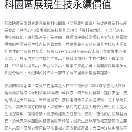
科園區展現生技永續價值
行政院農業委員會農業生物科技園區（簡稱農科園區）為促進農業科技產
業發展，特於2016臺南國際生技綠能展規畫「農科主題館」，以「2016
生技擁綠能‧農科聚產業」為主軸，透過清淨養殖漁場結合太陽能發電營
運模組型塑農業生技永續經營意象，並邀集農科園區在農業生技各產業具
代表性的11家進駐企業，於9月23日至26日在臺南市南紡世貿展覽中心盛
大展出，展示內容包含機能性食品、飼料添加劑、生物性肥料、農業資
材、中草藥保健食品、美容保養品、農業生技產品等，具體展現農業多元
化經營模式，歡迎國內各界人士前來了解掌握最新農產業趨勢。
參展的園區企業，有天然物產業之大自然生機研發100％液態靈芝活性多
醣菌絲發酵液；天明製藥以傳統中藥良方、結合現代科學，提供安全、無
副作用之天然製品；新世紀漢方生技採用最新食品製造技術，將中草藥食
品化，讓天然漢方的智慧，以嶄新、樂活的方式融入現代化新生活；揚大
生技運用單一菌種發酵，將原料經過完成醣化、酒化、醋化的古法釀製過
程，造就天然純釀醋的健康美味新體驗；絨紫生技以萃取褐藻醣膠為主要
配方來源，研發以健康自然為目標之頭皮養護產品；大田海洋以魚漿為基