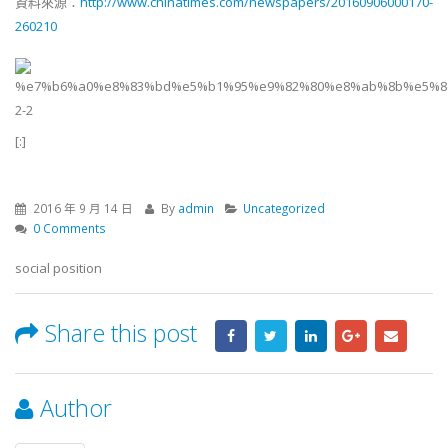
資料來源：
http://www.chinatimes.com/newspapers/20160906000170-
260210
[:]
2016 年 9 月 14 日
By
admin
Uncategorized
0 Comments
social position
Share this post
Author