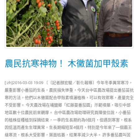
農民抗寒神物！ 木黴菌加甲殼素
[:zh]2016-03-03 19:09 〔〔記者顏宏駿／彰化報導〕今年冬季異常寒冷，
嚴重影響小番茄的生長，農民損失慘重，今天台中區農改場提出番茄苗抗
寒的方法，他們以木黴菌配合甲殼素噴灑植株，可以有效禦寒，產量完全
不受影響。 今天農改場在埔鹽鄉「紅藤蔓番茄園」示範噴藥，吸引中部
地區數十位農民前來觀摩。 台中區農改場助理研究員陳俊位說，小番茄
的植株從種植到採摘結束，一季的生長期約為6個月，但遇到寒害，根系
因低溫而產生生理異常，生長期縮短至4個月，特別是今年來了一個霸王
級寒流，根系大受影響，葉面枯萎，結果率減少大半。 許多番茄農叫苦