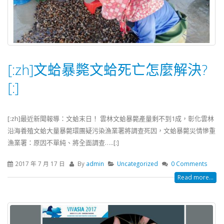
2017 年 12 月 31 日
(2017/9/1-10/31)
2017 年 8 月 29 日
解決文蛤空飄，1天見效！
文蛤暴斃文蛤死亡怎
2017 年 9 月 13 日
決?
2017 年 7 月 17 日
[:zh]文蛤暴斃文蛤死亡怎麼解決?
[:]
[:zh]最近新聞報導：文蛤末日！ 雲林文蛤暴斃產量剩不到1成，彰化雲林
沿海養殖文蛤大量暴斃環團疑污染漁業署將調查死因，文蛤暴斃災情慘重
漁業署：原因不單純、將全面調查…..[:]
2017 年 7 月 17 日
By
admin
Uncategorized
0 Comments
Read more...