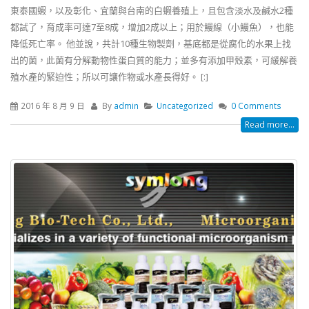
東泰國蝦，以及彰化、宜蘭與台南的白蝦養殖上，且包含淡水及鹹水2種
都試了，育成率可達7至8成，增加2成以上；用於鰻線（小鰻魚），也能
降低死亡率。 他並說，共計10種生物製劑，基底都是從腐化的水果上找
出的菌，此菌有分解動物性蛋白質的能力；並多有添加甲殼素，可緩解養
殖水產的緊迫性；所以可讓作物或水產長得好。 [:]
2016 年 8 月 9 日
By
admin
Uncategorized
0 Comments
Read more...