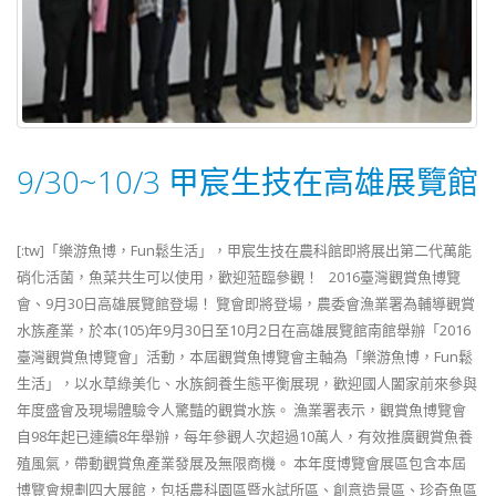
9/30~10/3 甲宸生技在高雄展覽館
[:tw]「樂游魚博，Fun鬆生活」，甲宸生技在農科館即將展出第二代萬能
硝化活菌，魚菜共生可以使用，歡迎蒞臨參觀！ 2016臺灣觀賞魚博覽
會、9月30日高雄展覽館登場！ 覽會即將登場，農委會漁業署為輔導觀賞
水族產業，於本(105)年9月30日至10月2日在高雄展覽館南館舉辦「2016
臺灣觀賞魚博覽會」活動，本屆觀賞魚博覽會主軸為「樂游魚博，Fun鬆
生活」，以水草綠美化、水族飼養生態平衡展現，歡迎國人闔家前來參與
年度盛會及現場體驗令人驚豔的觀賞水族。 漁業署表示，觀賞魚博覽會
自98年起已連續8年舉辦，每年參觀人次超過10萬人，有效推廣觀賞魚養
殖風氣，帶動觀賞魚產業發展及無限商機。 本年度博覽會展區包含本屆
博覽會規劃四大展館，包括農科園區暨水試所區、創意造景區、珍奇魚區