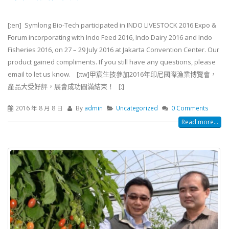
[:en] Symlong Bio-Tech participated in INDO LIVESTOCK 2016 Expo &
Forum incorporating with Indo Feed 2016, Indo Dairy 2016 and Indo
Fisheries 2016, on 27 – 29 July 2016 at Jakarta Convention Center. Our
product gained compliments. If you still have any questions, please
email to let us know. [:tw]甲宸生技參加2016年印尼國際漁業博覽會，
產品大受好評，展會成功圓滿結束！ [:]
2016 年 8 月 8 日
By
admin
Uncategorized
0 Comments
Read more...