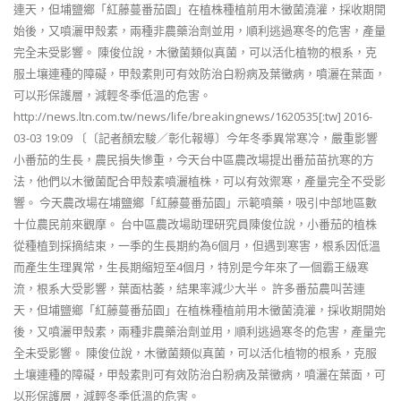
連天，但埔鹽鄉「紅藤蔓番茄園」在植株種植前用木黴菌澆灌，採收期開
始後，又噴灑甲殼素，兩種非農藥治劑並用，順利逃過寒冬的危害，產量
完全未受影響。 陳俊位說，木黴菌類似真菌，可以活化植物的根系，克
服土壤連種的障礙，甲殼素則可有效防治白粉病及葉黴病，噴灑在葉面，
可以形保護層，減輕冬季低溫的危害。
http://news.ltn.com.tw/news/life/breakingnews/1620535[:tw] 2016-
03-03 19:09 〔〔記者顏宏駿／彰化報導〕今年冬季異常寒冷，嚴重影響
小番茄的生長，農民損失慘重，今天台中區農改場提出番茄苗抗寒的方
法，他們以木黴菌配合甲殼素噴灑植株，可以有效禦寒，產量完全不受影
響。 今天農改場在埔鹽鄉「紅藤蔓番茄園」示範噴藥，吸引中部地區數
十位農民前來觀摩。 台中區農改場助理研究員陳俊位說，小番茄的植株
從種植到採摘結束，一季的生長期約為6個月，但遇到寒害，根系因低溫
而產生生理異常，生長期縮短至4個月，特別是今年來了一個霸王級寒
流，根系大受影響，葉面枯萎，結果率減少大半。 許多番茄農叫苦連
天，但埔鹽鄉「紅藤蔓番茄園」在植株種植前用木黴菌澆灌，採收期開始
後，又噴灑甲殼素，兩種非農藥治劑並用，順利逃過寒冬的危害，產量完
全未受影響。 陳俊位說，木黴菌類似真菌，可以活化植物的根系，克服
土壤連種的障礙，甲殼素則可有效防治白粉病及葉黴病，噴灑在葉面，可
以形保護層，減輕冬季低溫的危害。