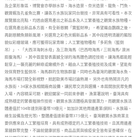
及企業形象區，博覽會亦舉辦水草、海水造景、奈米造景、龍魚、鬥魚、
觀賞蝦及孔雀魚比賽，讓各方水族玩家同台競技，非常具有可看性。本次
展覽展出亮點，均透由選育產出之新品系及人工繁養殖之觀賞水族物種。
在選育產出新品系方面，有全新慈鯛「寶藍財神」，希望繼血鸚鵡之後，
再創慈鯛魚類新風潮，另選育之彩色米蝦新品系，其中段透明清麗的軀殼
貌似彩繪玻璃，應可獲得玩家青睞；人工繁殖物種有「多莉魚（藍倒
吊）」、「大西洋海刺水母」及三款海馬（巴西吻海馬 / 三斑海馬/ 澳洲
膨腹海馬）。其中首度發表震撼全球的海馬體色調控技術，讓海馬都能輕
鬆穿上一襲亮麗的鮮綠或嫩橘外衣，藉由人工繁養殖技術及成果，望能有
效保育野生藍倒吊、海馬群的生物族群量，同時也為臺灣的觀賞海水魚、
海馬市場打開全新視野，掀起歐美市場討論熱潮。 另外也有熱鬧非凡的
水族街，34家水族相關廠商設攤，讓民眾交流與選購。本屆開放民眾免費
入場，內容精采可期，觀迎闔家一同前來參觀。 漁業署說明，臺灣具有
成熟穩定的繁養殖操作技術，觀賞水族活體極具發展潛力，而觀賞水族活
體產值於104年達到新臺幣10億元，如加計其他周邊產業(飼料、水族箱、
維生設備及燈光等)，整體產值達新臺幣37.5億元。 臺灣觀賞水族商業主
要供應來自人工繁殖培育，具有成熟穩定的人工繁養殖技術，且其周邊產
業鏈群聚完整，不論就健康狀態、商品品質與檢疫安全皆有妥善確保，在