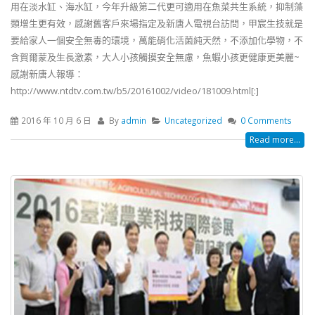
用在淡水缸、海水缸，今年升級第二代更可適用在魚菜共生系統，抑制藻
類增生更有效，感謝舊客戶來場指定及新唐人電視台訪問，甲宸生技就是
要給家人一個安全無毒的環境，萬能硝化活菌純天然，不添加化學物，不
含賀爾蒙及生長激素，大人小孩觸摸安全無慮，魚蝦小孩更健康更美麗~
感謝新唐人報導：
http://www.ntdtv.com.tw/b5/20161002/video/181009.html[:]
2016 年 10 月 6 日
By
admin
Uncategorized
0 Comments
Read more...