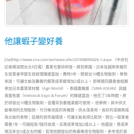
他讓蝦子變好養
[:tw]http://www.cna.com.tw/news/afe/201608090426-1.aspx （中央社
記者楊淑閔台北9日電）農業也要拚研發，將到泰國、日本及越南參展的
生技業者甲宸生技經理陳建富說，費時3年，開發出10種生物製劑，舉例
來說，可讓文蛤及難養的蝦育成率都增加2成以上。 即將隨同農委會組團
參加日本農業資材展（Agri World）、泰國農機展（SIMA ASEAN）與越
南畜牧展（Vietstock Expo & Forum）的陳建富說，他花了3年時間，終
於研發出10種生物製劑，從種茶到養殖業都可使用。 他舉例，其中供文
蛤專用的生物製劑，可分解池底的有機質，供水藻食用，長好的藻類再成
為文蛤的食物；這樣的良性循環境，可讓文蛤長得比較快，對比一般業者
需養1年，可縮短為7個月收成，且育成率增加2成以上。 他還說，育成率
現況多在5成左右的蝦，若用他開發出的魚蝦專用生物製劑，參考用於屏