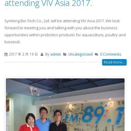
attending VIV Asia 2017.
Symlong Bio-Tech Co., Ltd. will be attending VIV Asia 2017. We look
forward to meeting you and talking with you about the business
opportunities within probiotics products for aquaculture, poultry and
livestock.
2017 年 2 月 19 日
By
admin
Uncategorized
0 Comments
Read more...