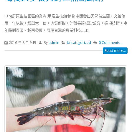
[:zh]屏東生技園區的業者(甲宸生技)從植物中開發出天然益生菌，文蛤使
用一年以後，體型大一倍，肉質鮮甜，外殼長達6至7公分，這項技術，今
年將到泰國、越南參展，展現台灣的農業科技…..[:]
2016 年 8 月 9 日
By
admin
Uncategorized
0 Comments
Read more...