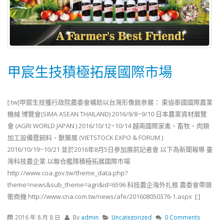
甲宸生技積極拓展國際市場
[:tw]甲宸生技獲行政院農委會補助以台灣形像館參展： 東協泰國國際農業
機械 博覽會(SIMA ASEAN THAILAND) 2016/9/8~9/10 日本農業資材展覽
會 (AGRI WORLD JAPAN ) 2016/10/12~10/14 越南國際家禽、畜牧、肉類
加工設備暨飼料、獸藥展 (VIETSTOCK EXPO & FORUM )
2016/10/19~10/21 並於2016年8月5日參加展前記者會 以下為新聞報導 臺
灣科技農企業 以聯合艦隊積極拓展國際市場
http://www.coa.gov.tw/theme_data.php?
theme=news&sub_theme=agri&id=6596 科技農企海外扎根 農委會帶頭
衝商機 http://www.cna.com.tw/news/afe/201608050376-1.aspx [:]
2016 年 8 月 8 日
By
admin
Uncategorized
0 Comments