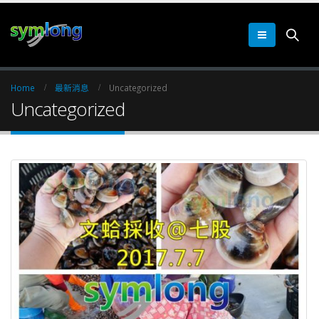
Home
最新消息
Uncategorized
Uncategorized
經濟日報：文蛤暴斃防災
文蛤2周長大1公分
情 水質益菌數是重點
2017 年 9 月 11 日
2018 年 6 月 22 日
2018，賀你狠發~
萬能硝化活菌線上展