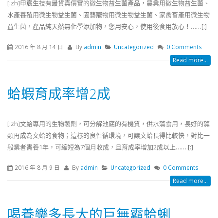
[:zh]甲宸生技有最貨真價實的微生物益生菌產品，農業用微生物益生菌、
水產養殖用微生物益生菌、園藝寵物用微生物益生菌、家禽畜產用微生物
益生菌，產品純天然無化學添加物，您用安心，使用後食用放心！……[:]
2016 年 8 月 14 日
By
admin
Uncategorized
0 Comments
Read more...
蛤蝦育成率增2成
[:zh]文蛤專用的生物製劑，可分解池底的有機質，供水藻食用，長好的藻
類再成為文蛤的食物；這樣的良性循環境，可讓文蛤長得比較快，對比一
般業者需養1年，可縮短為7個月收成，且育成率增加2成以上…….[:]
2016 年 8 月 9 日
By
admin
Uncategorized
0 Comments
Read more...
喝養樂多長大的巨無霸蛤蜊