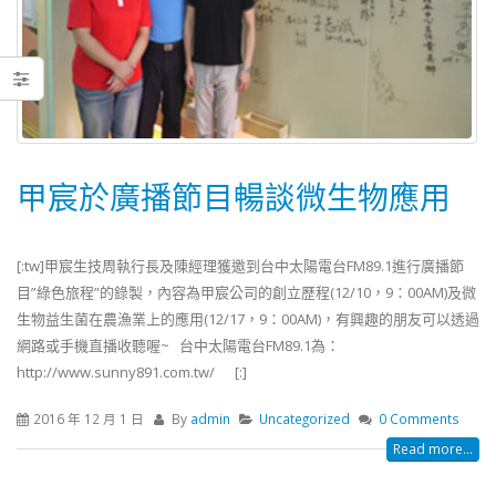
甲宸於廣播節目暢談微生物應用
[:tw]甲宸生技周執行長及陳經理獲邀到台中太陽電台FM89.1進行廣播節
目”綠色旅程”的錄製，內容為甲宸公司的創立歷程(12/10，9：00AM)及微
生物益生菌在農漁業上的應用(12/17，9：00AM)，有興趣的朋友可以透過
網路或手機直播收聽喔~ 台中太陽電台FM89.1為：
http://www.sunny891.com.tw/ [:]
2016 年 12 月 1 日
By
admin
Uncategorized
0 Comments
Read more...